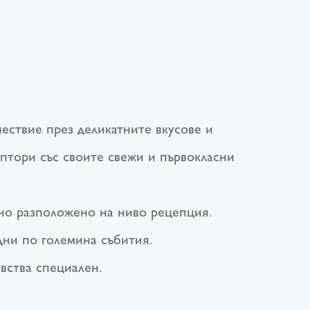
Я
шествие през деликатните вкусове и
птори със своите свежи и първокласни
бно разположено на ниво рецепция.
дни по големина събития.
вства специален.